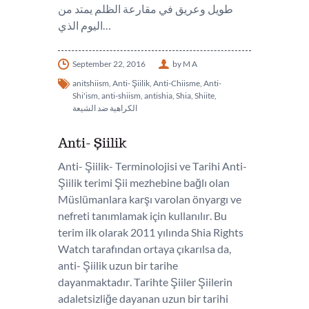
طويل وعريق في مقارعة الظلم يمتد من
اليوم الذي…
September 22, 2016
by M A
anitshiism
,
Anti- Şiilik
,
Anti-Chiisme
,
Anti-
Shi'ism
,
anti-shiism
,
antishia
,
Shia
,
Shiite
,
الكراهية ضد الشيعة
Anti- Şiilik
Anti- Şiilik- Terminolojisi ve Tarihi Anti-
Şiilik terimi Şii mezhebine bağlı olan
Müslümanlara karşı varolan önyargı ve
nefreti tanımlamak için kullanılır. Bu
terim ilk olarak 2011 yılında Shia Rights
Watch tarafından ortaya çıkarılsa da,
anti- Şiilik uzun bir tarihe
dayanmaktadır. Tarihte Şiiler Şiilerin
adaletsizliğe dayanan uzun bir tarihi