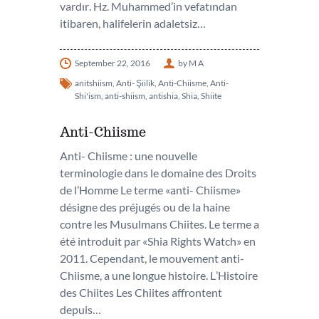
vardır. Hz. Muhammed’in vefatından
itibaren, halifelerin adaletsiz…
September 22, 2016
by M A
anitshiism
,
Anti- Şiilik
,
Anti-Chiisme
,
Anti-
Shi'ism
,
anti-shiism
,
antishia
,
Shia
,
Shiite
Anti-Chiisme
Anti- Chiisme : une nouvelle
terminologie dans le domaine des Droits
de l’Homme Le terme «anti- Chiisme»
désigne des préjugés ou de la haine
contre les Musulmans Chiites. Le terme a
été introduit par «Shia Rights Watch» en
2011. Cependant, le mouvement anti-
Chiisme, a une longue histoire. L’Histoire
des Chiites Les Chiites affrontent
depuis…